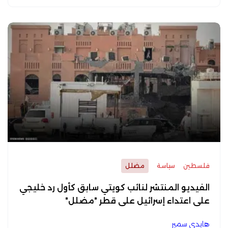
فلسطين
سياسة
مضلل
الفيديو المنتشر لنائب كويتي سابق كأول رد خليجي
على اعتداء إسرائيل على قطر "مضلل"
هايدي سمير