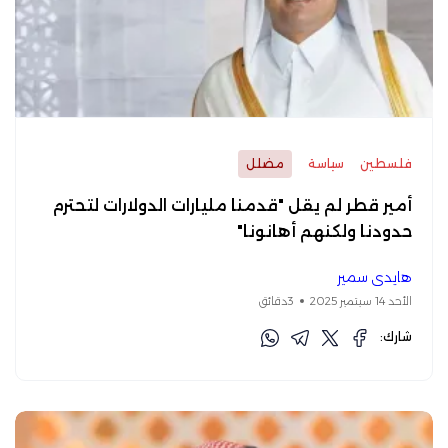
فلسطين
سياسة
مضلل
أمير قطر لم يقل "قدمنا مليارات الدولارات لتحترم
حدودنا ولكنهم أهانونا"
هايدي سمير
الأحد 14 سبتمبر 2025
3دقائق
شارك: