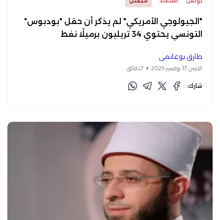
تونس
اقتصاد
مضلل
"الجيولوجي الأمريكي" لم يذكر أن حقل "بودبوس"
التونسي يحتوي 34 تريليون برميلًا نفط
طارق بوغانمي
الاثنين 17 نوفمبر 2025
7دقائق
شارك: