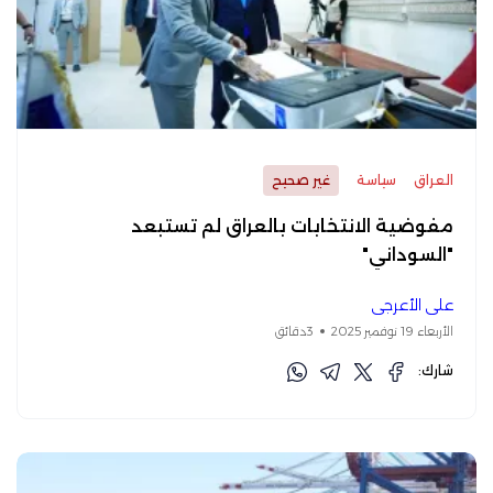
العراق
سياسة
غير صحيح
مفوضية الانتخابات بالعراق لم تستبعد
"السوداني"
علي الأعرجي
الأربعاء 19 نوفمبر 2025
3دقائق
شارك: