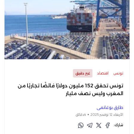
تونس
اقتصاد
غير دقيق
تونس تحقق 152 مليون دولارًا فائضًا تجاريًا من
المغرب وليس نصف مليار
طارق بوغانمي
الأربعاء 12 نوفمبر 2025
4دقائق
شارك: