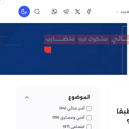
فنيد
الموضوع
أمن غذائي (94)
مناطق الغير آمنة في مصر.. 657 طبقا
أمني وعسكري (119)
اجتماعي (97)