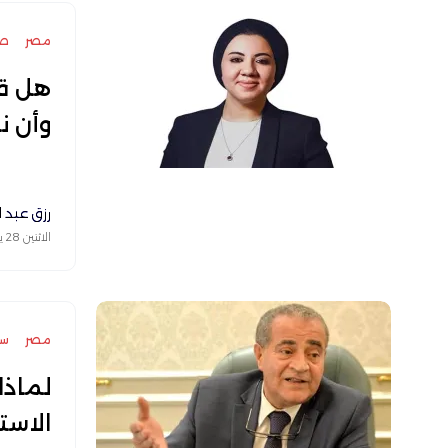
مصر
ص
هل قا
وأن ن
رزق عبد ا
الاثنين 28 يونيو 2021
مصر
سك
لماذا
الاست