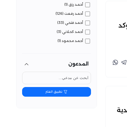
أحمد رزق (1)
مشكوك فيه (23)
أحمد رفعت (126)
مضلل (720)
أحمد فتحي (33)
25% كما تؤكد
أحمد كحلاني (3)
أحمد محمود (1)
أسماء محمد (76)
أمان الله زمال (56)
المدعون
البراء المعاني (2)
بارلا علي (4)
تفنيد (7)
تطبيق الفلتر
تقوى نفزي (39)
جواهر بنصير (10)
دية
حسام الوكيل (12)
حماس سليم (4)