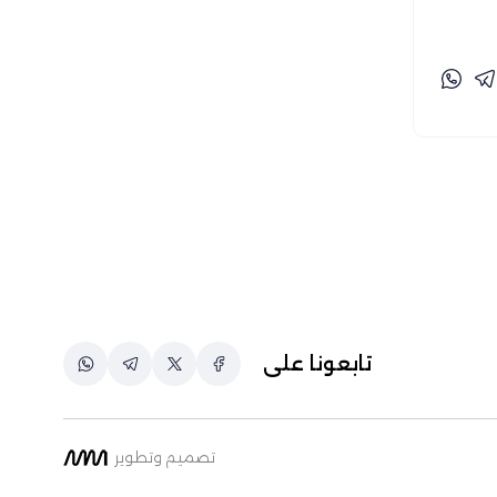
خاص-تفنيد (1)
رزق عبد الكريم (28)
رزق عبد المولى (1)
ريمان بارود (69)
زينب جمال الدين (1)
زينة الماجري (8)
شريف أيمن (1)
شيماء التابعي (5)
شيماء سُليمان (32)
صفاء سايحي (98)
تابعونا على
طارق الشال وأحمد علي (1)
طارق بوغانمي (64)
عبد الرحمن أحمد (12)
تصميم وتطوير
عبد الرحمن عبد العزيز (2)