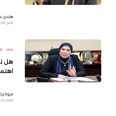
هايدي س
الاثنين 28 يونيو 2021
مصر
اق
هل تو
اهتمام
مروة إبر
الثلاثاء 29 يونيو 2021