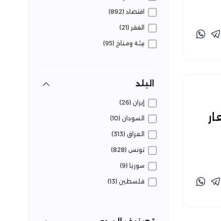
اقتصاد (892)
الفقر (21)
بيئة ومناخ (95)
تعليم (92)
ثقافة وفنون (11)
البلد
حروب ونزاعات (93)
إيران (26)
حوكمة (98)
ار
السودان (10)
دين (20)
العراق (313)
رياضة (40)
تونس (828)
زراعة (101)
سوريا (9)
سكان (214)
فلسطين (13)
سياحة وآثار (49)
قضايا عالمية (15)
سياسة (542)
مصر (1831)
صحة (170)