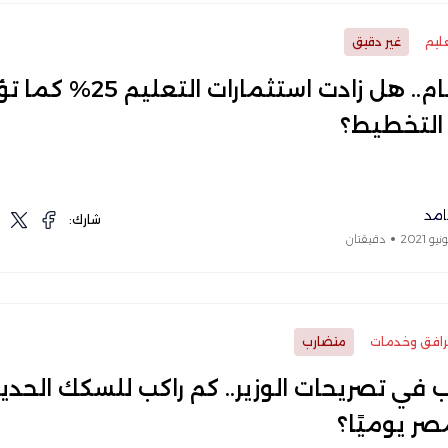
ليم
غير دقيق
بالأرقام.. هل زادت استثمارات التعليم 
 التخطيط؟
مد
شارك:
دقيقتان
افق وخدمات
متضارب
 في تصريحات الوزير.. كم راكب للسكك الحدي
ر يوميًا؟