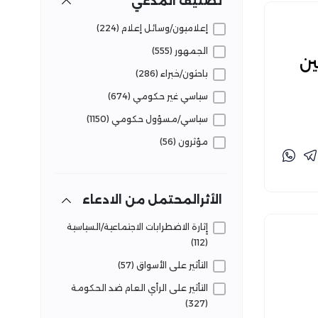
تصنيف المدعي
فاعليات تفنيد (13)
إعلاميون/وسائل إعلام (224)
قضايا وحقائق (95)
الجمهور (555)
ين
لجوء وهجرة (64)
باحثون/خبراء (286)
مرافق وخدمات (125)
سياسي غير حكومي (674)
سياسي/مسؤول حكومي (1150)
مؤثرون (56)
الأثرالمحتمل من الادعاء
إِثارة الاضطرابات الاجتماعية/السياسية
(112)
التأثير على الأسواق (57)
التأثير على الرأي العام ضد الحكومة
(327)