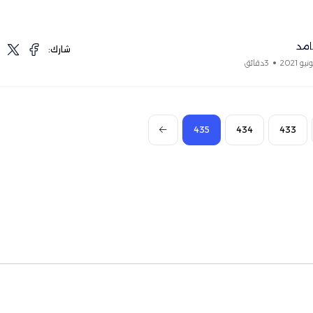
مد
شارك:
3دقائق
435
434
433