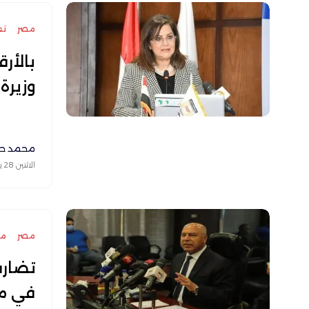
مصر
تع
وزيرة
محمد حا
الاثنين 28 يونيو 2021
مصر
مر
تضارب
في مص