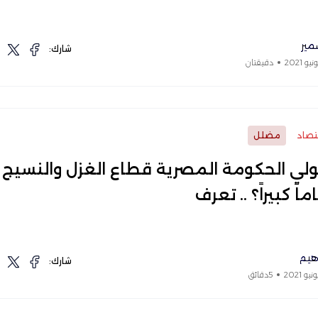
مير
شارك:
دقيقتان
تصاد
مضلل
لي الحكومة المصرية قطاع الغزل والنسيج
اً كبيراً؟ .. تعرف
اهيم
شارك:
5دقائق