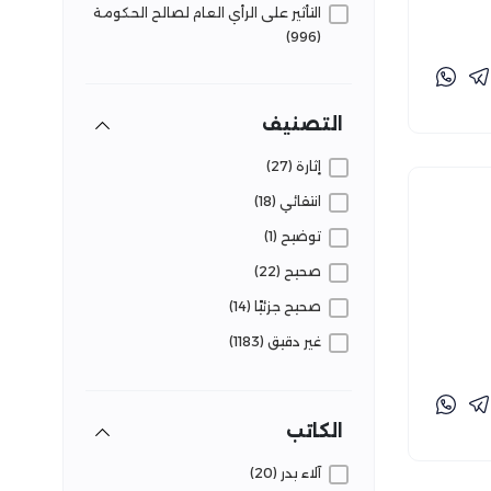
التأثير على الرأي العام لصالح الحكومة
(996)
التأثير على الرأي العام للتحقيق مصالح
خاصة/فئوية/حزبية (118)
التصنيف
التلاعب بالجمهور لحصد مشاهدات
(172)
إثارة (27)
تشوه وعي الجمهور بقضايا الشأن
انتقائي (18)
العام (1014)
توضيح (1)
تقويض الثقة في المؤسسات (45)
صحيح (22)
صحيح جزئيًا (14)
غير دقيق (1183)
غير صحيح (512)
فعاليات تفنيد (13)
الكاتب
قضايا وحقائق (230)
آلاء بدر (20)
متضارب (267)