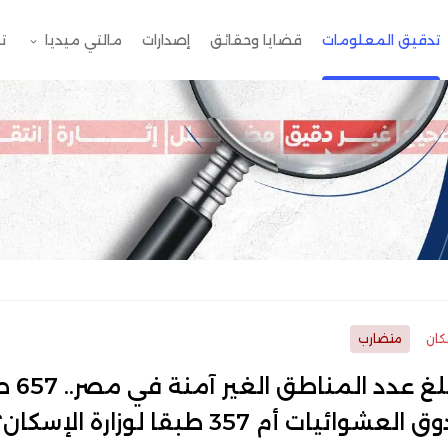
تدقيق المعلومات
قضايا وحقائق
إصدارات
مالتي ميديا
ت
ان
متضارب
كم يبلغ عدد ال
شوائيات أم 357 طبقا لوزارة الإسكان؟