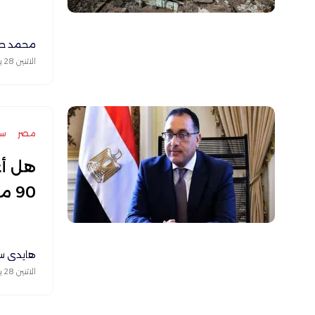
محمد حا
الاثنين 28 يونيو 2021
مصر
سك
هل أع
90 منتج بالأسواق؟
هايدي س
الاثنين 28 يونيو 2021