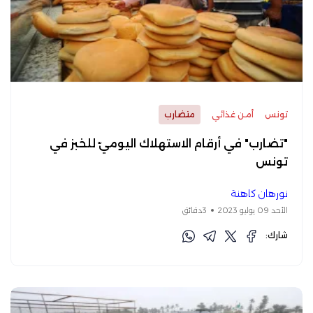
تونس
أمن غذائي
متضارب
"تضارب" في أرقام الاستهلاك اليوميّ للخبز في
تونس
نورهان كاهنة
الأحد 09 يوليو 2023
3دقائق
شارك: