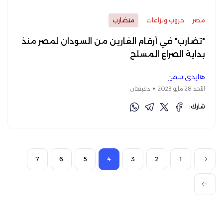
مصر
حروب ونزاعات
متضارب
"تضارب" في أرقام الفارين من السودان لمصر منذ
بداية الصراع المسلح
هايدي سمير
الأحد 28 مايو 2023
دقيقتان
شارك:
7
6
5
4
3
2
1