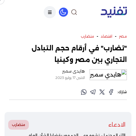
-
-
مصر
اقتصاد
متضارب
"تضارب" في أرقام حجم التبادل
التجاري بين مصر وكينيا
هايدي سمير
الاثنين 17 يوليو 2023
شارك:
الادعاء
متضارب
الأثر المحتمل: تشوه وعي الجمهور بقضايا الشأن العام