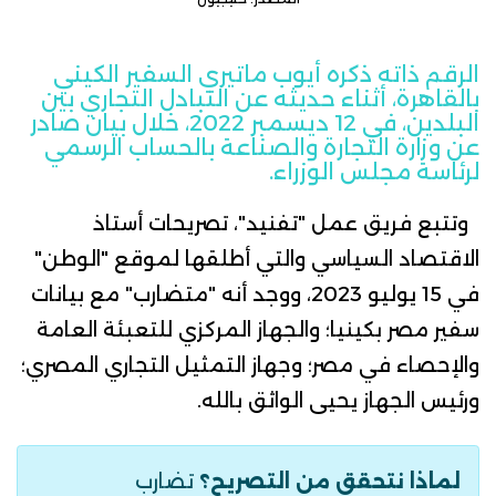
الرقم ذاته ذكره
أيوب ماتيري السفير الكيني
بالقاهرة، أثناء حديثه عن التبادل التجاري بين
البلدين، في 12 ديسمبر 2022، خلال
بيان
صادر
عن وزارة التجارة والصناعة بالحساب الرسمي
لرئاسة مجلس الوزراء.
وتتبع فريق عمل "تفنيد"، تصريحات أستاذ
الاقتصاد السياسي والتي أطلقها لموقع "
الوطن
"
في 15 يوليو 2023، ووجد أنه "متضارب" مع بيانات
سفير مصر بكينيا؛ والجهاز المركزي للتعبئة العامة
والإحصاء في مصر؛ وجهاز التمثيل التجاري المصري؛
ورئيس الجهاز يحيى الواثق بالله.
لماذا نتحقق من التصريح؟
تضارب