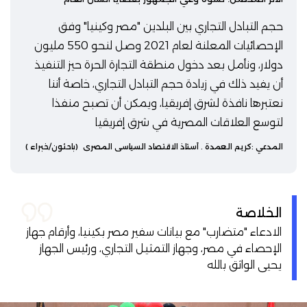
حجم التبادل التجاري بين البلدين "مصر وكينيا" وفق
الإحصائيات المعلنة لعام 2021 وصل لنحو 550 مليون
دولار، ونأمل بعد دخول منطقة التجارة الحرة حيز التنفيذ
أن يفيد ذلك في زيادة حجم التبادل التجاري، خاصة أننا
نعتبرها نافذة لشرق إفريقيا، ويمكن أن تصبح منفذا
لتوسع العلاقات المصرية في شرق إفريقيا
المدعي :
كريم العمدة
. أستاذ الاقتصاد السياسي المصري
(باحثون/خبراء )
الخلاصة
الادعاء "متضارب" مع بيانات سفير مصر بكينيا، وأرقام جهاز
الإحصاء في مصر، وجهاز التمثيل التجاري، ورئيس الجهاز
يحيى الواثق بالله