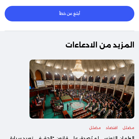
أبلغ عن خطأ
المزيد من الادعاءات
مضلل
اقتصاد
مضلل
البرلمان التونسي لم يُصدق على قانون "الحق في توريد سيارة...