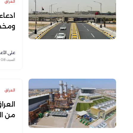
العراق
ادعاء
ومخص
علي الأع
السبت 08 نوفمبر 2025
العراق
العرا
من ال