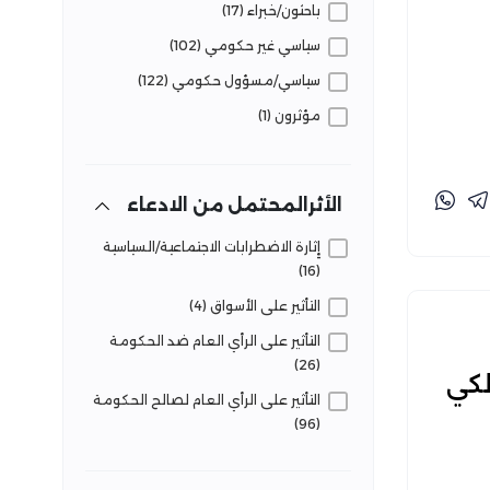
باحثون/خبراء (17)
قضايا وحقائق (10)
سياسي غير حكومي (102)
لجوء وهجرة (1)
سياسي/مسؤول حكومي (122)
مرافق وخدمات (11)
مؤثرون (1)
الأثرالمحتمل من الادعاء
إِثارة الاضطرابات الاجتماعية/السياسية
(16)
التأثير على الأسواق (4)
التأثير على الرأي العام ضد الحكومة
(26)
لكي
التأثير على الرأي العام لصالح الحكومة
(96)
التأثير على الرأي العام للتحقيق مصالح
خاصة/فئوية/حزبية (44)