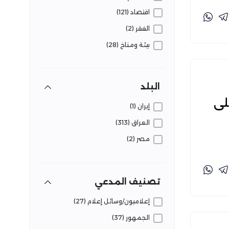
اقتصاد (121)
الفقر (2)
بيئة ومناخ (28)
تعليم (5)
ثقافة وفنون (2)
البلد
حروب ونزاعات (4)
لارًا على
إيران (1)
حوكمة (8)
العراق (313)
دين (3)
مصر (2)
رياضة (3)
زراعة (3)
سكان (11)
تصنيف المدعي
سياحة وآثار (1)
إعلاميون/وسائل إعلام (27)
سياسة (48)
الجمهور (37)
صحة (17)