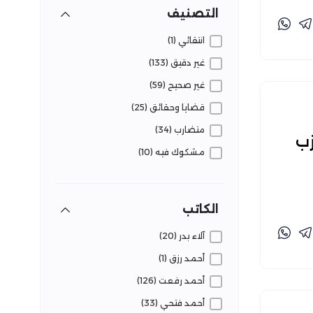
التصنيف
التلاعب بالجمهور لحصد مشاهدات (18)
انتقائي (1)
تشوه وعي الجمهور بقضايا الشأن
العام (82)
غير دقيق (133)
تقويض الثقة في المؤسسات (20)
غير صحيح (59)
قضايا وحقائق (25)
متضارب (34)
زب
مشكوك فيه (10)
مضلل (54)
الكاتب
آلاء بدر (20)
أحمد رزق (1)
أحمد رفعت (126)
أحمد فتحي (33)