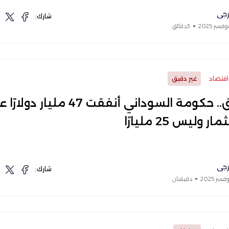
رجي
شارك:
3دقائق
اقتصاد
غير دقيق
العراق.. حكومة السوداني أنفقت 47 مليار دو
ر وليس 25 مليارًا
رجي
شارك:
دقيقتان