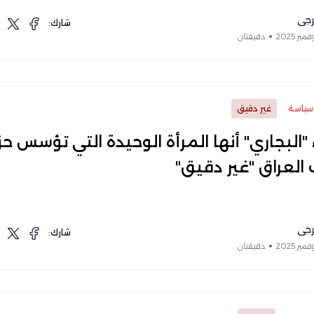
رجي
شارك:
دقيقتان
سياسة
غير دقيق
 "البجاري" أنها المرأة الوحيدة التي تؤسس ح
العراق "غير دقيق"
رجي
شارك:
دقيقتان