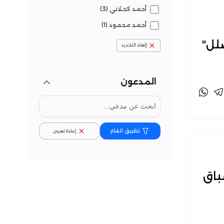
أحمد كحلاني (3)
أحمد محمود (1)
أسماء محمد (76)
إلغاء التحديد
أمان الله زمال (56)
البراء المعاني (2)
المدعون
بارلا علي (4)
تفنيد (7)
تقوى نفزي (39)
تطبيق الفلتر
إعادة تعيين
جواهر بنصير (10)
حسام الوكيل (12)
حماس سليم (4)
باق
خاص-تفنيد (1)
رزق عبد الكريم (28)
رزق عبد المولى (1)