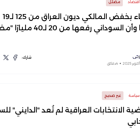
اقتصاد
مضلل
الادعاء بخفض المالكي ديون العراق من 125 لـ19
أن السوداني رفعها من 20 لـ40 مليارًا "مضلل"
رجي
شارك:
4دقائق
سياسة
غير صحيح
ة الانتخابات العراقية لم تُعد "الدايني" للس
ابي