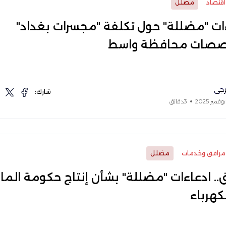
اقتصاد
مضلل
ات "مضللة" حول تكلفة "مجسرات بغداد"
صات محافظة واسط
رجي
شارك:
3دقائق
مرافق وخدمات
مضلل
ق.. ادعاءات "مضللة" بشأن إنتاج حكومة الما
كهرباء