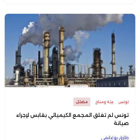
تونس
بيئة ومناخ
مضلل
تونس لم تغلق المجمع الكيميائي بقابس لإجراء
صيانة
طارق بوغانمي