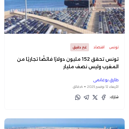
تونس
اقتصاد
غير دقيق
تونس تحقق 152 مليون دولارًا فائضًا تجاريًا من
المغرب وليس نصف مليار
طارق بوغانمي
الأربعاء 12 نوفمبر 2025
4دقائق
شارك: