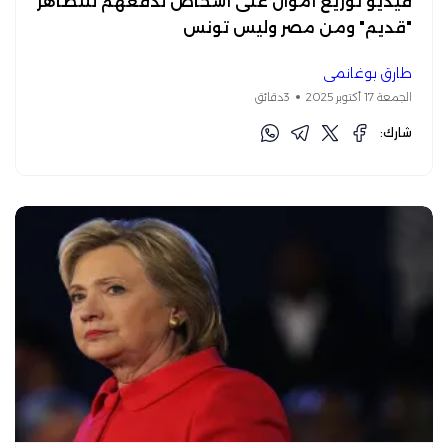
فيديو توزيع أموال على أشخاص لدفعهم للتظاهر
"قديم" ومن مصر وليس تونس
طارق بوغانمي
الجمعة 17 أكتوبر 2025
3دقائق
شارك: