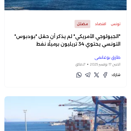
تونس
اقتصاد
مضلل
"الجيولوجي الأمريكي" لم يذكر أن حقل "بودبوس"
التونسي يحتوي 34 تريليون برميلًا نفط
طارق بوغانمي
الاثنين 17 نوفمبر 2025
7دقائق
شارك: