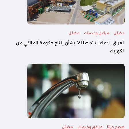
مضلل
مرافق وخدمات
مضلل
العراق.. ادعاءات "مضللة" بشأن إنتاج حكومة المالكي من
الكهرباء
صحيح جزئيًا
مرافق وخدمات
مضلل