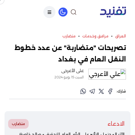
-
-
العراق
مرافق وخدمات
متضارب
تصريحات "متضاربة" عن عدد خطوط
النقل العام في بغداد
علي الأعرجي
السبت 15 يونيو 2024
شارك:
الادعاء
متضارب
الأثر المحتمل: التأثير على الرأي العام للتحقيق مصالح خاصة/