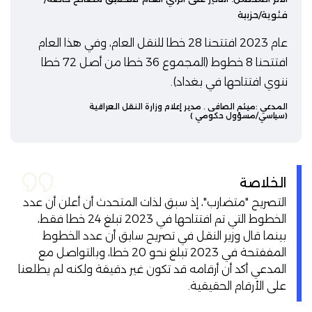
فئوية/حزبية
عام 2023 افتتحنا 28 خطا للنقل العام، وفي هذا العام
افتتحنا 8 خطوط (المجموع 36 خطا من أصل 72 خطا
ننوي افتتاحها في بغداد).
المدعي :
ميثم الصافي
. مدير إعلام وزارة النقل العراقية
(سياسي/مسؤول حكومي )
الخلاصة
التصريح "متضارب"، إذ سبق لذات المتحدث أن أعلن أن عدد
الخطوط التي تم افتتاحها في 2023 تبلغ 24 خطا فقط،
بينما قال وزير النقل في تصريح سابق أن عدد الخطوط
المففتحة في 2023 تبلغ نحو 20 خطا، وبالتواصل مع
المدعي أكد أن أرقامه قد تكون غير دقيقة ولكنه لم يطلعنا
على الأرقام الحقيقية.