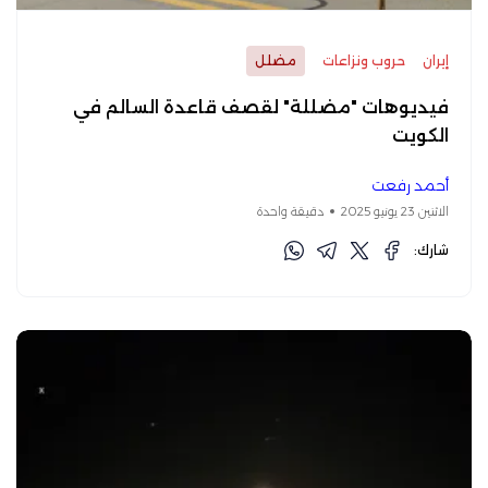
إيران
حروب ونزاعات
مضلل
فيديوهات "مضللة" لقصف قاعدة السالم في
الكويت
أحمد رفعت
الاثنين 23 يونيو 2025
دقيقة واحدة
شارك: