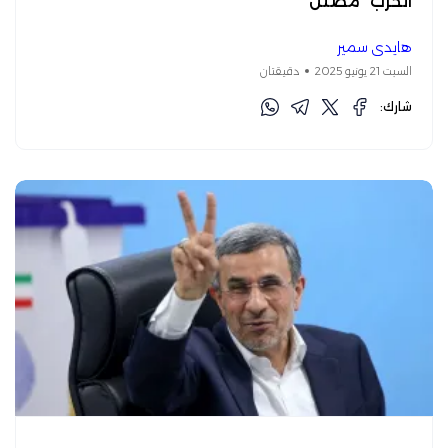
الحرب "مضلل"
هايدي سمير
السبت 21 يونيو 2025
دقيقتان
شارك: