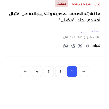
إيران
حروب ونزاعات
مضلل
ما نشرته الصحف المصرية والأذربيجانية عن اغتيال
أحمدي نجاد.. "مضلل"
صفاء سايحي
الثلاثاء 17 يونيو 2025
دقيقتان
شارك:
4
3
2
1