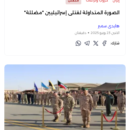
إيران
حروب ونزاعات
مضلل
الصورة المتداولة لقتلى إسرائيليين "مضللة"
هايدي سمير
الاثنين 23 يونيو 2025
دقيقتان
شارك: