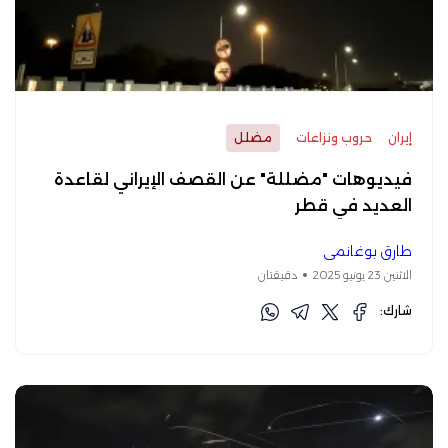
إيران
حروب ونزاعات
مضلل
فيديوهات "مضللة" عن القصف الإيراني لقاعدة
العديد في قطر
طارق بوغانمي
الاثنين 23 يونيو 2025
دقيقتان
شارك: