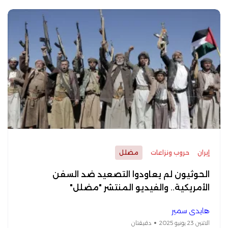
إيران
حروب ونزاعات
مضلل
الحوثيون لم يعاودوا التصعيد ضد السفن
الأمريكية.. والفيديو المنتشر "مضلل"
هايدي سمير
الاثنين 23 يونيو 2025
دقيقتان