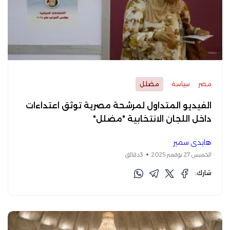
مصر
سياسة
مضلل
الفيديو المتداول لمرشحة مصرية توثق اعتداءات
داخل اللجان الانتخابية "مضلل"
هايدي سمير
الخميس 27 نوفمبر 2025
3دقائق
شارك: