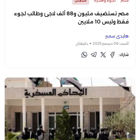
مصر
لجوء وهجرة
مضلل
مصر تستضيف مليون و88 ألف لاجئ وطالب لجوء
فقط وليس 10 ملايين
هايدي سمير
السبت 06 ديسمبر 2025
دقيقتان
شارك: