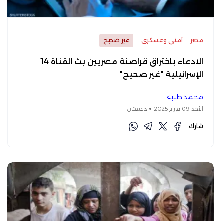
مصر
أمني وعسكري
غير صحيح
الادعاء باختراق قراصنة مصريين بث القناة 14
الإسرائيلية "غير صحيح"
محمد طلبه
الأحد 09 فبراير 2025
دقيقتان
شارك: