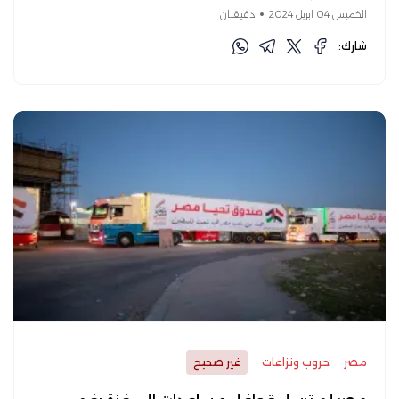
الخميس 04 ابريل 2024
دقيقتان
شارك:
مصر
حروب ونزاعات
غير صحيح